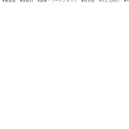
●
展覧会
●
休館日
●
講座・ワークショップ
●
見学会
●
子ども向け
●