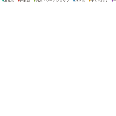
●
展覧会
●
休館日
●
講座・ワークショップ
●
見学会
●
子ども向け
●