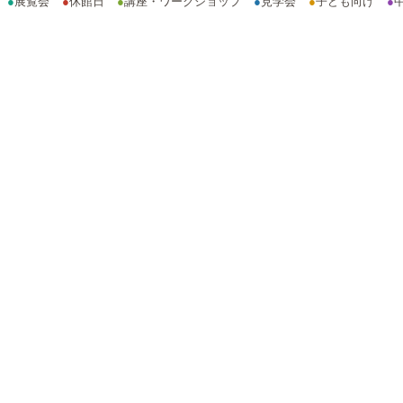
●
展覧会
●
休館日
●
講座・ワークショップ
●
見学会
●
子ども向け
●