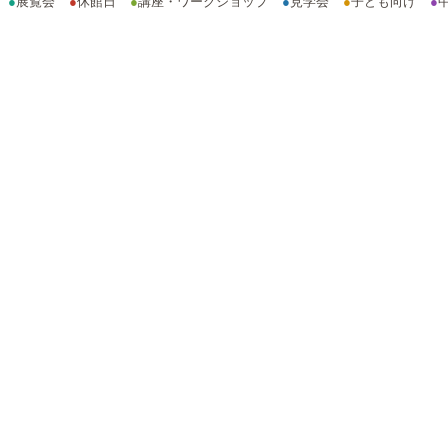
●
展覧会
●
休館日
●
講座・ワークショップ
●
見学会
●
子ども向け
●