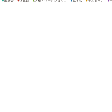
●
展覧会
●
休館日
●
講座・ワークショップ
●
見学会
●
子ども向け
●