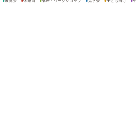
●
展覧会
●
休館日
●
講座・ワークショップ
●
見学会
●
子ども向け
●