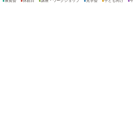
●
展覧会
●
休館日
●
講座・ワークショップ
●
見学会
●
子ども向け
●