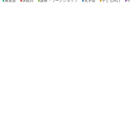
●
展覧会
●
休館日
●
講座・ワークショップ
●
見学会
●
子ども向け
●