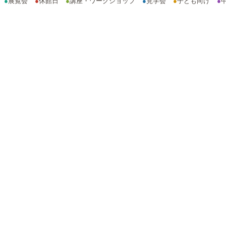
●
展覧会
●
休館日
●
講座・ワークショップ
●
見学会
●
子ども向け
●