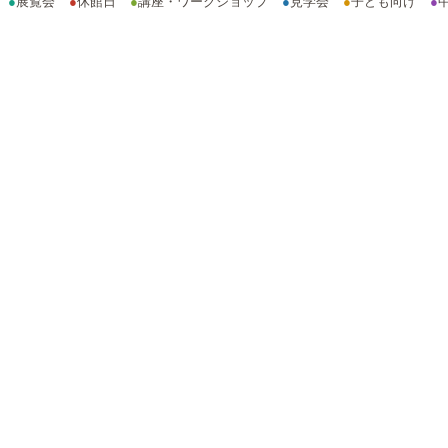
●
展覧会
●
休館日
●
講座・ワークショップ
●
見学会
●
子ども向け
●