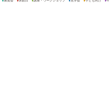
●
展覧会
●
休館日
●
講座・ワークショップ
●
見学会
●
子ども向け
●