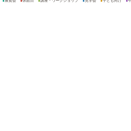
●
展覧会
●
休館日
●
講座・ワークショップ
●
見学会
●
子ども向け
●