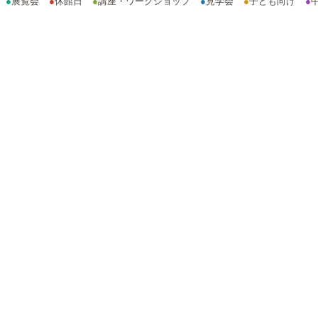
●
展覧会
●
休館日
●
講座・ワークショップ
●
見学会
●
子ども向け
●