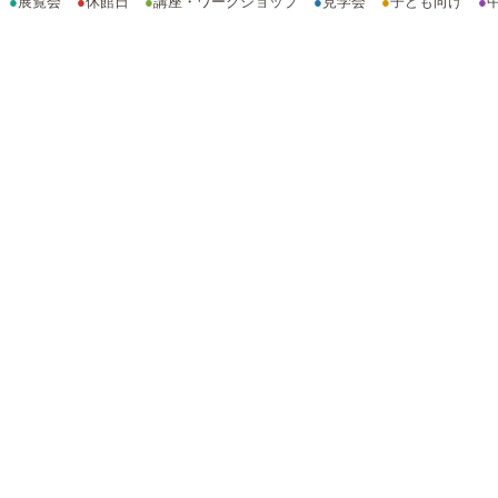
●
展覧会
●
休館日
●
講座・ワークショップ
●
見学会
●
子ども向け
●