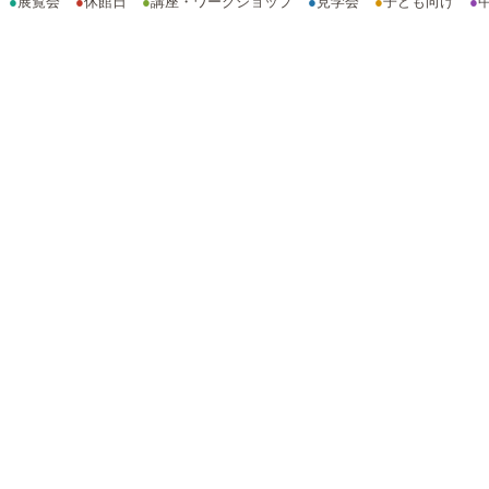
●
展覧会
●
休館日
●
講座・ワークショップ
●
見学会
●
子ども向け
●