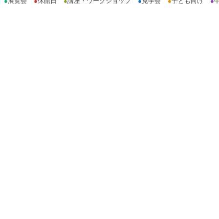
●
展覧会
●
休館日
●
講座・ワークショップ
●
見学会
●
子ども向け
●