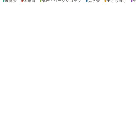
●
展覧会
●
休館日
●
講座・ワークショップ
●
見学会
●
子ども向け
●