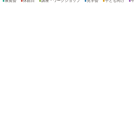
●
展覧会
●
休館日
●
講座・ワークショップ
●
見学会
●
子ども向け
●