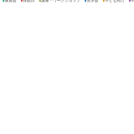
●
展覧会
●
休館日
●
講座・ワークショップ
●
見学会
●
子ども向け
●