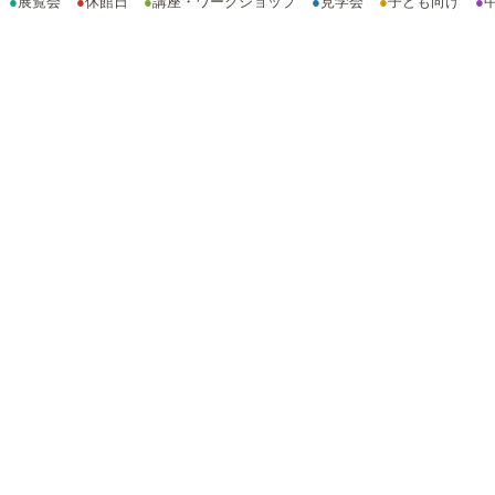
●
展覧会
●
休館日
●
講座・ワークショップ
●
見学会
●
子ども向け
●