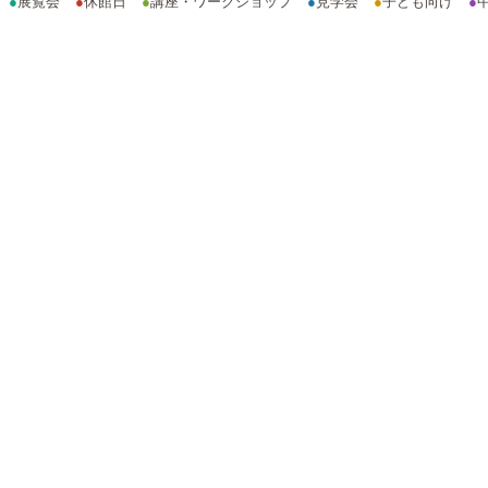
●
展覧会
●
休館日
●
講座・ワークショップ
●
見学会
●
子ども向け
●