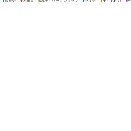
●
展覧会
●
休館日
●
講座・ワークショップ
●
見学会
●
子ども向け
●