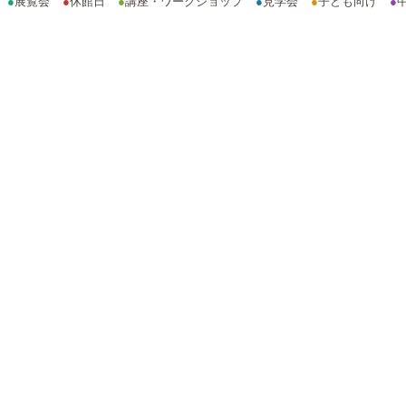
●
展覧会
●
休館日
●
講座・ワークショップ
●
見学会
●
子ども向け
●