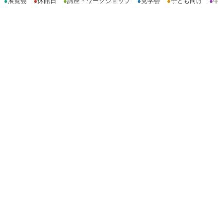
●
展覧会
●
休館日
●
講座・ワークショップ
●
見学会
●
子ども向け
●