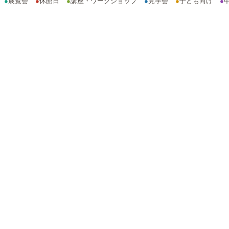
●
展覧会
●
休館日
●
講座・ワークショップ
●
見学会
●
子ども向け
●