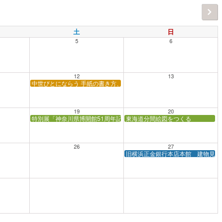
土
日
5
6
12
13
中世びとにならう 手紙の書き方、折り方（小学生～高校生とその保護
19
20
特別展「神奈川県博開館51周年記念 つなぐ、神奈川県博 －Collection t
東海道分間絵図をつくる
26
27
旧横浜正金銀行本店本館 建物見学