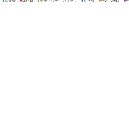
●
展覧会
●
休館日
●
講座・ワークショップ
●
見学会
●
子ども向け
●