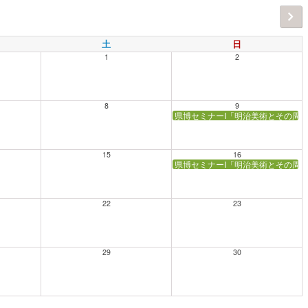
土
日
1
2
8
9
県博セミナーI「明治美術とその周辺
15
16
県博セミナーI「明治美術とその周辺
22
23
29
30