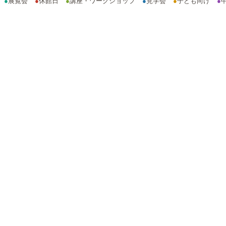
●
展覧会
●
休館日
●
講座・ワークショップ
●
見学会
●
子ども向け
●