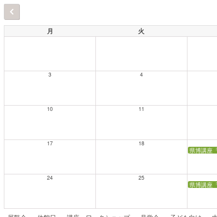
月
火
3
4
10
11
17
18
県博講座
24
25
県博講座