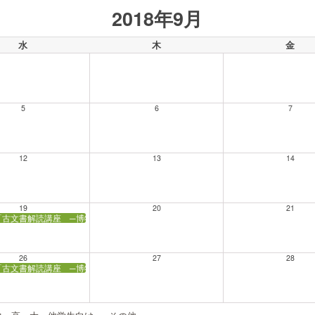
2018年9月
水
木
金
5
6
7
12
13
14
19
20
21
「古文書解読講座 ─博物館の古文書を読む─」
26
27
28
「古文書解読講座 ─博物館の古文書を読む─」