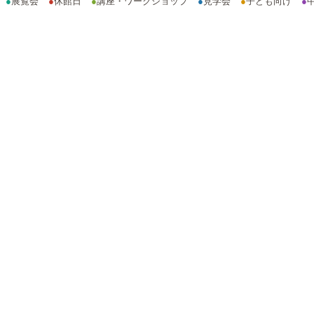
●
展覧会
●
休館日
●
講座・ワークショップ
●
見学会
●
子ども向け
●