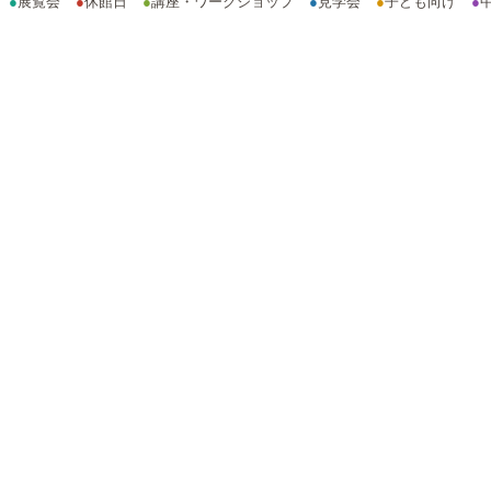
●
展覧会
●
休館日
●
講座・ワークショップ
●
見学会
●
子ども向け
●