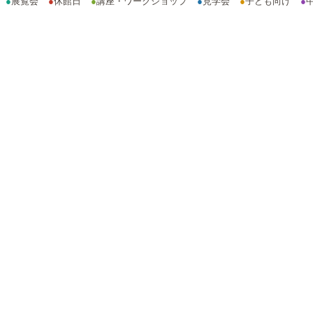
●
展覧会
●
休館日
●
講座・ワークショップ
●
見学会
●
子ども向け
●