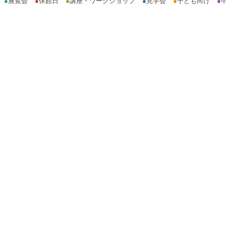
●
展覧会
●
休館日
●
講座・ワークショップ
●
見学会
●
子ども向け
●