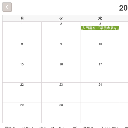
2
月
火
水
1
2
3
入門講座 「早雲寺展をふか
8
9
10
15
16
17
22
23
24
29
30