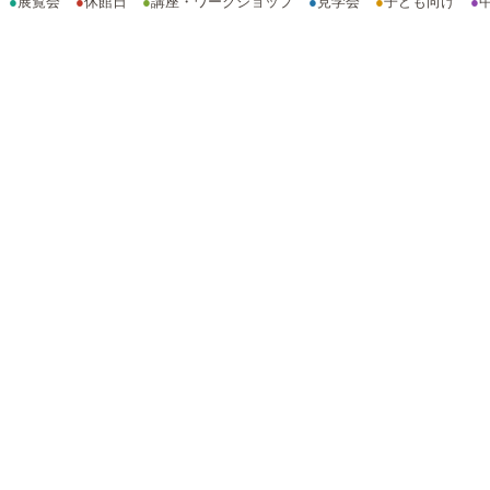
●
展覧会
●
休館日
●
講座・ワークショップ
●
見学会
●
子ども向け
●