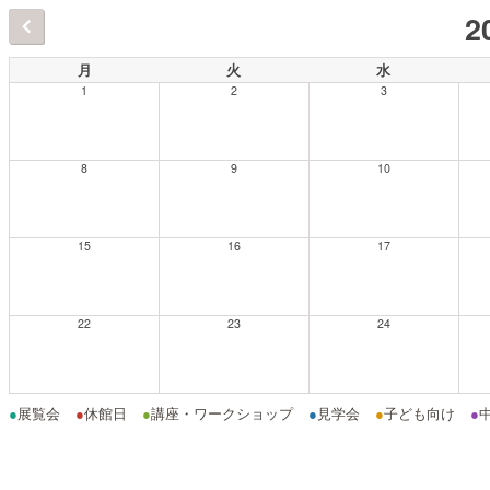
2
月
火
水
1
2
3
8
9
10
15
16
17
22
23
24
●
展覧会
●
休館日
●
講座・ワークショップ
●
見学会
●
子ども向け
●