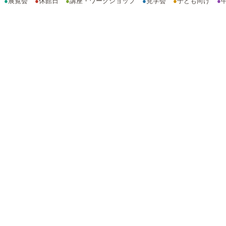
●
展覧会
●
休館日
●
講座・ワークショップ
●
見学会
●
子ども向け
●