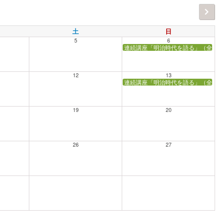
土
日
5
6
連続講座「明治時代を語る」（全5
12
13
連続講座「明治時代を語る」（全5
19
20
26
27