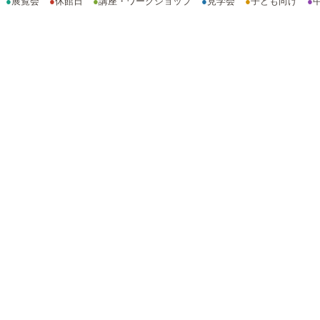
●
展覧会
●
休館日
●
講座・ワークショップ
●
見学会
●
子ども向け
●