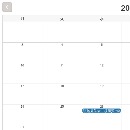
2
月
火
水
3
4
5
10
11
12
17
18
19
24
25
26
現地見学会「横須賀の地形・
31