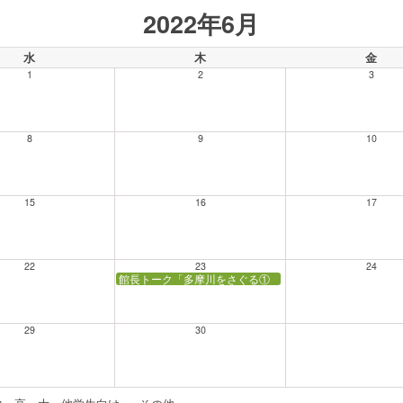
2022年6月
水
木
金
1
2
3
8
9
10
15
16
17
22
23
24
館長トーク「多摩川をさぐる① 多摩川下流域の展望」
29
30