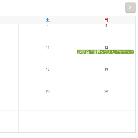
土
日
4
5
11
12
講演会「世界を伝えた『オランダ別
18
19
25
26