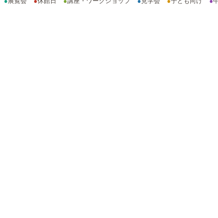
●
展覧会
●
休館日
●
講座・ワークショップ
●
見学会
●
子ども向け
●