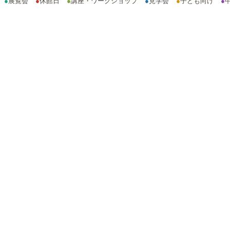
●
展覧会
●
休館日
●
講座・ワークショップ
●
見学会
●
子ども向け
●