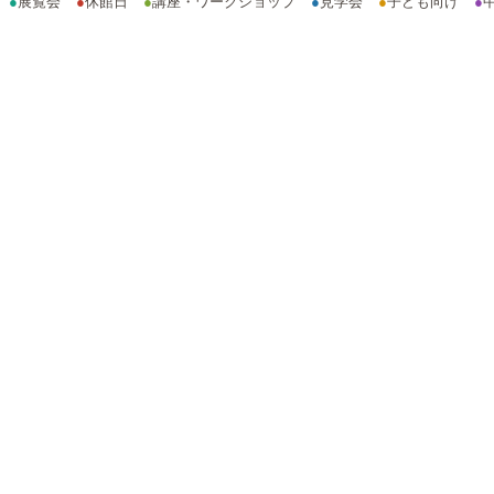
●
展覧会
●
休館日
●
講座・ワークショップ
●
見学会
●
子ども向け
●