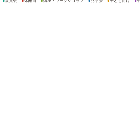
●
展覧会
●
休館日
●
講座・ワークショップ
●
見学会
●
子ども向け
●