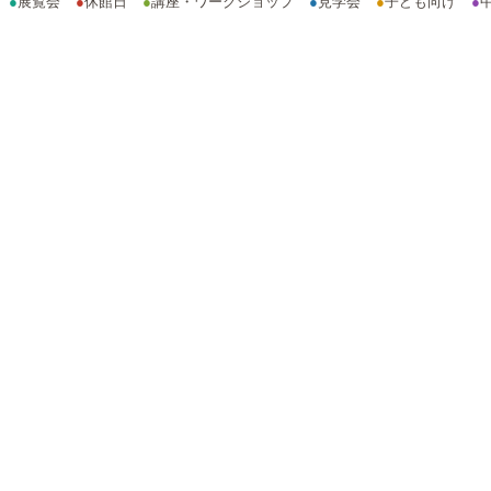
●
展覧会
●
休館日
●
講座・ワークショップ
●
見学会
●
子ども向け
●