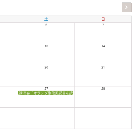
土
日
6
7
13
14
20
21
27
28
講演会「オランダ別段風説書を読む」