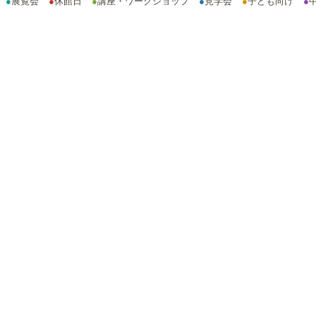
●
展覧会
●
休館日
●
講座・ワークショップ
●
見学会
●
子ども向け
●