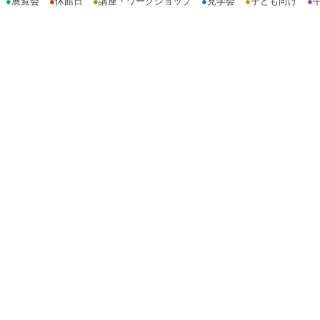
●
展覧会
●
休館日
●
講座・ワークショップ
●
見学会
●
子ども向け
●