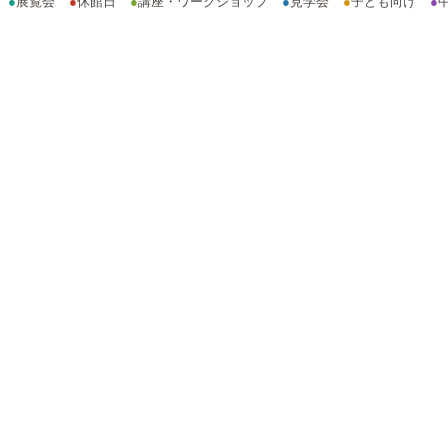
●
展覧会
●
休館日
●
講座・ワークショップ
●
見学会
●
子ども向け
●