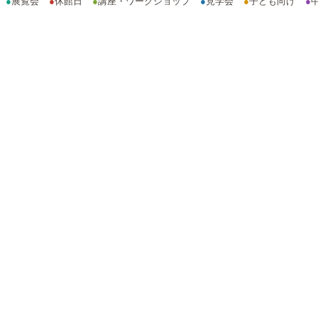
●
展覧会
●
休館日
●
講座・ワークショップ
●
見学会
●
子ども向け
●