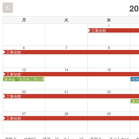
2
月
火
水
1
工事休館
6
7
8
工事休館
13
14
15
工事休館
講演会「吉田初三郎の鳥瞰図（ちょうかんず）を語る」【会場：生命の星・地球
現地
20
21
22
工事休館
講演
27
28
29
工事休館