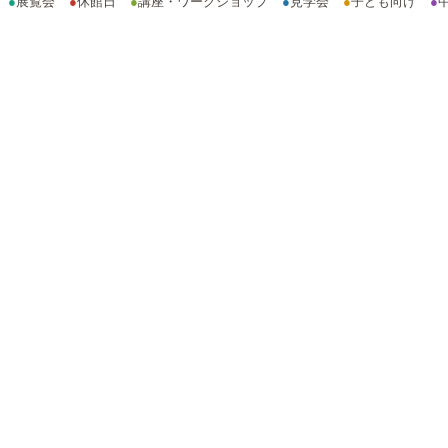
●
展覧会
●
休館日
●
講座・ワークショップ
●
見学会
●
子ども向け
●