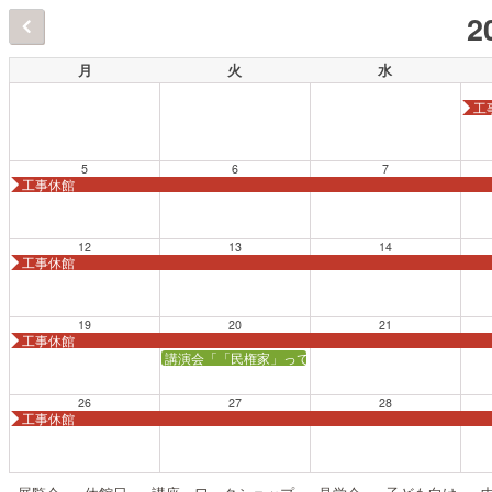
2
月
火
水
工
5
6
7
工事休館
12
13
14
工事休館
19
20
21
工事休館
講演会「「民権家」って、どんな人？──自由民権運動
26
27
28
工事休館