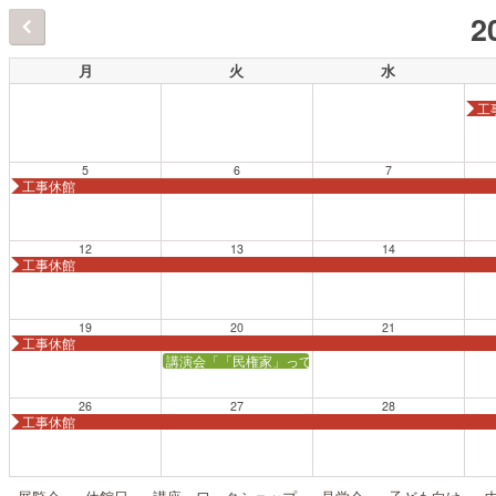
2
月
火
水
工
5
6
7
工事休館
12
13
14
工事休館
19
20
21
工事休館
講演会「「民権家」って、どんな人？──自由民権運動
26
27
28
工事休館