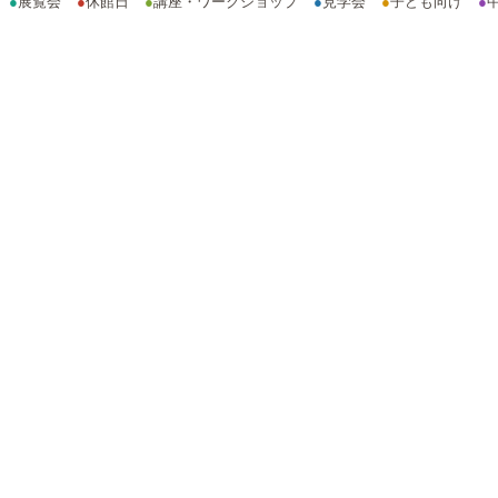
●
展覧会
●
休館日
●
講座・ワークショップ
●
見学会
●
子ども向け
●