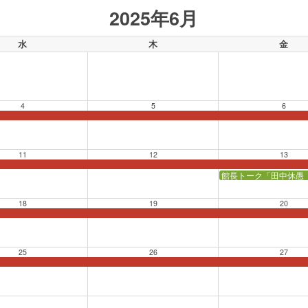
2025年6月
水
木
金
4
5
6
11
12
13
館長トーク「田中休愚
18
19
20
25
26
27