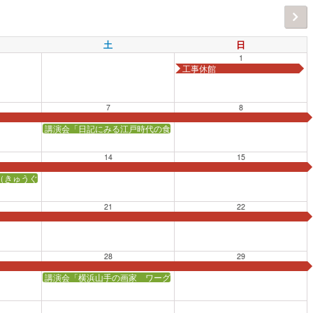
土
日
1
工事休館
7
8
講演会「日記にみる江戸時代の食」【会場：神奈川県立公文書館】
14
15
（きゅうぐ）と酒匂川（さかわがわ）改修」【会場：かながわ県民センター会議室
21
22
28
29
講演会「横浜山手の画家 ワーグマン」【会場：横浜市イギリス館】