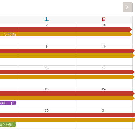
土
日
2
3
ン2025
9
10
16
17
23
24
講座」【会場：かながわ県民センター会議室】
30
31
湯立神楽（ゆたてかぐら）」【会場：かながわ県民センター会議室】