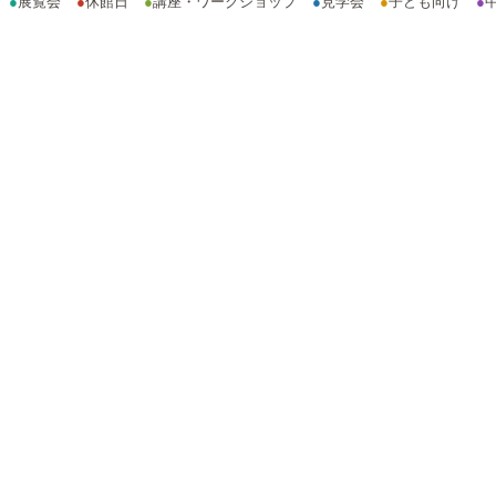
●
展覧会
●
休館日
●
講座・ワークショップ
●
見学会
●
子ども向け
●