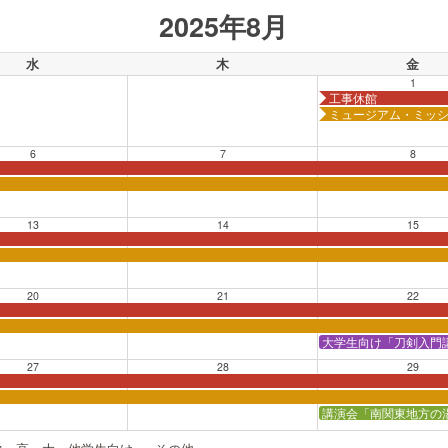
2025年8月
水
木
金
1
工事休館
ミュージアム・ミッショ
6
7
8
を知る」【会場：藤沢市藤澤浮世絵館】
13
14
15
20
21
22
大学生向け「刀剣入門
27
28
29
講演会「南関東地方の